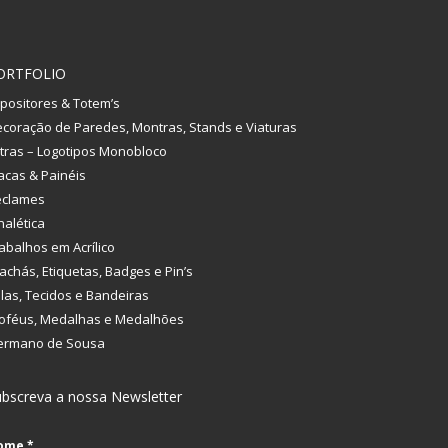
ORTFOLIO
positores & Totem’s
coração de Paredes, Montras, Stands e Viaturas
tras – Logotipos Monobloco
acas & Painéis
eclames
nalética
abalhos em Acrílico
achás, Etiquetas, Badges e Pin’s
las, Tecidos e Bandeiras
oféus, Medalhas e Medalhões
ermano de Sousa
bscreva a nossa Newsletter
ome
*