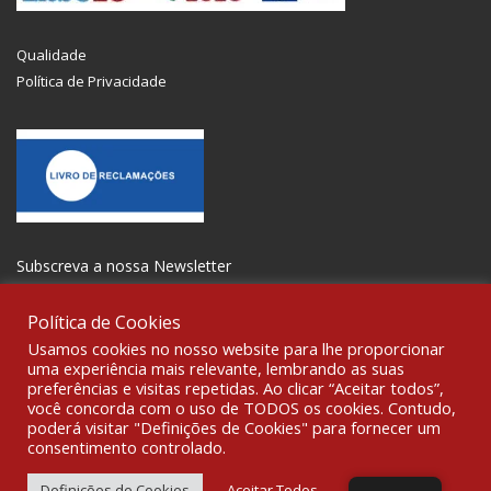
Qualidade
Política de Privacidade
Subscreva a nossa Newsletter
Política de Cookies
Usamos cookies no nosso website para lhe proporcionar
uma experiência mais relevante, lembrando as suas
preferências e visitas repetidas. Ao clicar “Aceitar todos”,
SOCIALIZE
você concorda com o uso de TODOS os cookies. Contudo,
poderá visitar "Definições de Cookies" para fornecer um
consentimento controlado.
© 2021 All rights reserved Gravoplot-Gravação,Impressão e
Sinalética Lda. WebDesign:
Fibra Design
.
Definições de Cookies
Aceitar Todos