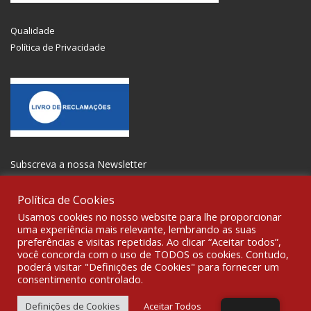
Qualidade
Política de Privacidade
Subscreva a nossa Newsletter
Política de Cookies
Usamos cookies no nosso website para lhe proporcionar
uma experiência mais relevante, lembrando as suas
preferências e visitas repetidas. Ao clicar “Aceitar todos”,
SOCIALIZE
você concorda com o uso de TODOS os cookies. Contudo,
poderá visitar "Definições de Cookies" para fornecer um
consentimento controlado.
© 2021 All rights reserved Gravoplot-Gravação,Impressão e
Sinalética Lda. WebDesign:
Fibra Design
.
Definições de Cookies
Aceitar Todos