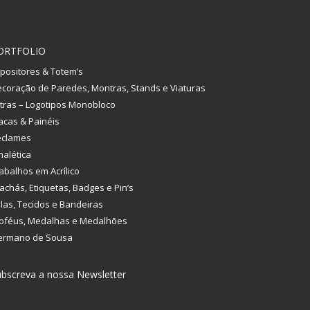
ORTFOLIO
positores & Totem’s
coração de Paredes, Montras, Stands e Viaturas
tras – Logotipos Monobloco
acas & Painéis
eclames
nalética
abalhos em Acrílico
achás, Etiquetas, Badges e Pin’s
las, Tecidos e Bandeiras
oféus, Medalhas e Medalhões
ermano de Sousa
bscreva a nossa Newsletter