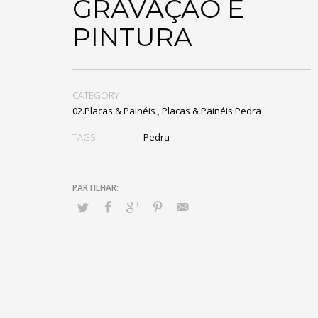
GRAVAÇÃO E
PINTURA
CATEGORY
02.Placas & Painéis
,
Placas & Painéis Pedra
TAGS
Pedra