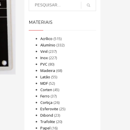
MATERIAIS
Acrílico
(515)
Alumínio
(332)
Vinil
(237)
Inox
(227)
PVC
(80)
Madeira
(68)
Latão
(55)
MDF
(52)
Corten
(45)
Ferro
(37)
Cortiça
(26)
Esferovite
(25)
Dibond
(23)
Trafolite
(20)
Papel
(16)