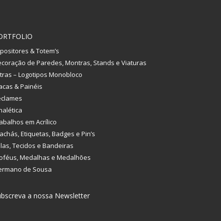
ORTFOLIO
positores & Totem’s
coração de Paredes, Montras, Stands e Viaturas
tras – Logotipos Monobloco
acas & Painéis
eclames
nalética
abalhos em Acrílico
achás, Etiquetas, Badges e Pin’s
las, Tecidos e Bandeiras
oféus, Medalhas e Medalhões
ermano de Sousa
bscreva a nossa Newsletter