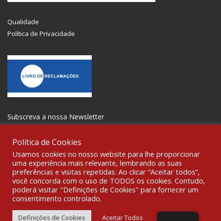
Qualidade
Política de Privacidade
Subscreva a nossa Newsletter
Política de Cookies
Usamos cookies no nosso website para lhe proporcionar
uma experiência mais relevante, lembrando as suas
preferências e visitas repetidas. Ao clicar “Aceitar todos”,
SOCIALIZE
você concorda com o uso de TODOS os cookies. Contudo,
poderá visitar "Definições de Cookies" para fornecer um
consentimento controlado.
© 2021 All rights reserved Gravoplot-Gravação,Impressão e
Sinalética Lda. WebDesign:
Fibra Design
.
Definições de Cookies
Aceitar Todos