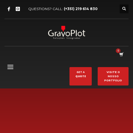
QUESTIONS? CALL:
(+351) 219 614 830
GET A
VISITE O
QUOTE
NOSSO
PORTFOLIO