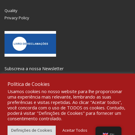
Quality
Privacy Policy
Subscreva a nossa Newsletter
Política de Cookies
Usamos cookies no nosso website para lhe proporcionar
uma experiência mais relevante, lembrando as suas
preferências e visitas repetidas. Ao clicar “Aceitar todos”,
GET SOCIAL
você concorda com o uso de TODOS os cookies. Contudo,
poderá visitar "Definições de Cookies" para fornecer um
consentimento controlado.
© 2021 All rights reserved Gravoplot- Recording, Printing and
Signage Ltd. WebDesign:
Fibra Design
.
Definições de Cookies
Aceitar Todos
EN