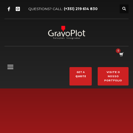
QUESTIONS? CALL:
(+351) 219 614 830
GET A
VISITE O
QUOTE
NOSSO
PORTFOLIO