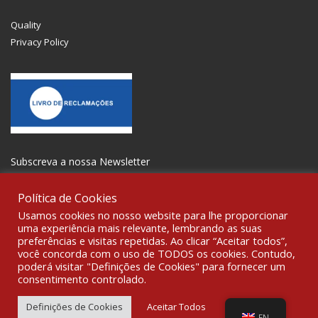
Quality
Privacy Policy
Subscreva a nossa Newsletter
Política de Cookies
Usamos cookies no nosso website para lhe proporcionar
uma experiência mais relevante, lembrando as suas
preferências e visitas repetidas. Ao clicar “Aceitar todos”,
GET SOCIAL
você concorda com o uso de TODOS os cookies. Contudo,
poderá visitar "Definições de Cookies" para fornecer um
consentimento controlado.
© 2021 All rights reserved Gravoplot- Recording, Printing and
Signage Ltd. WebDesign:
Fibra Design
.
Definições de Cookies
Aceitar Todos
EN