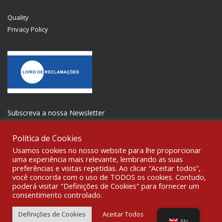
Quality
Privacy Policy
Subscreva a nossa Newsletter
Política de Cookies
Usamos cookies no nosso website para lhe proporcionar
uma experiência mais relevante, lembrando as suas
preferências e visitas repetidas. Ao clicar “Aceitar todos”,
GET SOCIAL
você concorda com o uso de TODOS os cookies. Contudo,
poderá visitar "Definições de Cookies" para fornecer um
consentimento controlado.
© 2021 All rights reserved Gravoplot- Recording, Printing and
Signage Ltd. WebDesign:
Fibra Design
.
Definições de Cookies
Aceitar Todos
EN