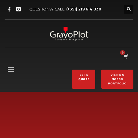
QUESTIONS? CALL:
(+351) 219 614 830
GET A
VISITE O
QUOTE
NOSSO
PORTFOLIO