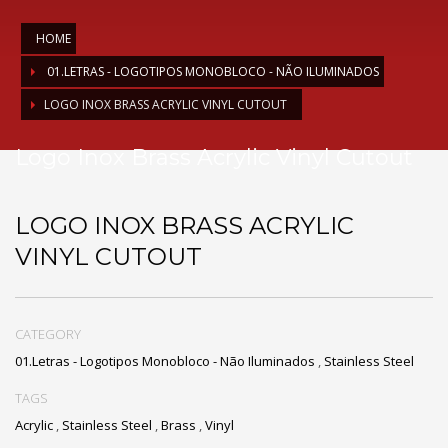
HOME
01.LETRAS - LOGOTIPOS MONOBLOCO - NÃO ILUMINADOS
LOGO INOX BRASS ACRYLIC VINYL CUTOUT
Logo Inox Brass Acrylic Vinyl Cutout
LOGO INOX BRASS ACRYLIC
VINYL CUTOUT
CATEGORY
01.Letras - Logotipos Monobloco - Não Iluminados
,
Stainless Steel
TAGS
Acrylic
,
Stainless Steel
,
Brass
,
Vinyl